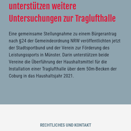
unterstützen weitere
Untersuchungen zur Traglufthalle
Eine gemeinsame Stellungnahme zu einem Bürgerantrag
nach §24 der Gemeindeordnung NRW veröffentlichten jetzt
der Stadtsportbund und der Verein zur Förderung des
Leistungssports in Münster. Darin unterstützen beide
Vereine die Überführung der Haushaltsmittel für die
Installation einer Traglufthalle über dem 50m-Becken der
Coburg in das Haushaltsjahr 2021.
RECHTLICHES UND KONTAKT