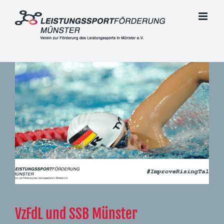
Zum
Inhalt
springen
VzFdL und SSB Münster