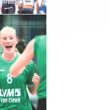
Behrens
 van Clewe