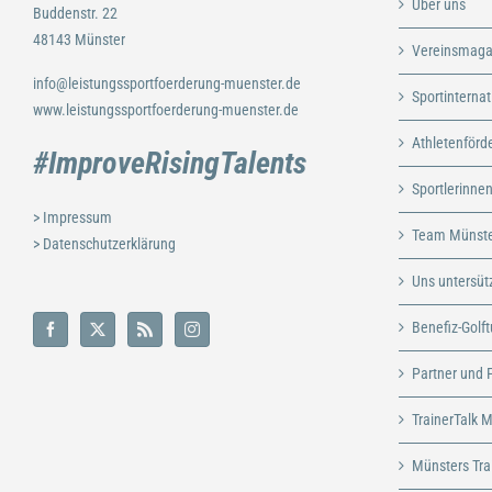
Über uns
Buddenstr. 22
48143 Münster
Vereinsmagaz
info@leistungssportfoerderung-muenster.de
Sportinterna
www.leistungssportfoerderung-muenster.de
Athletenförd
#ImproveRisingTalents
Sportlerinnen
> Impressum
Team Münste
> Datenschutzerklärung
Uns untersüt
Benefiz-Golft
Partner und 
TrainerTalk 
Münsters Tra