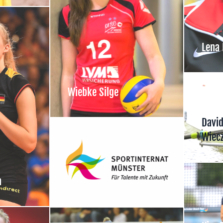
Lena
Wiebke Silge
Davi
Wiec
n