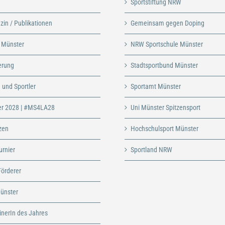
Sportstiftung NRW
in / Publikationen
Gemeinsam gegen Doping
t Münster
NRW Sportschule Münster
erung
Stadtsportbund Münster
 und Sportler
Sportamt Münster
r 2028 | #MS4LA28
Uni Münster Spitzensport
zen
Hochschulsport Münster
urnier
Sportland NRW
Förderer
Münster
inerIn des Jahres